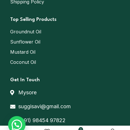
Shipping Policy
Top Selling Products
Groundnut Oil
Sunflower Oil
Mustard Oil
Coconut Oil
Get In Touch
Mysore
suggisavi@gmail.com
(+91) 98454 97822
0