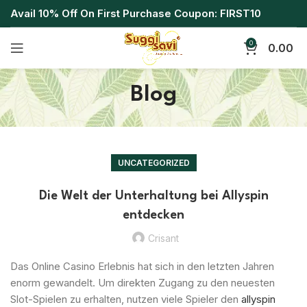
Avail 10% Off On First Purchase Coupon: FIRST10
0
0.00
Blog
UNCATEGORIZED
Die Welt der Unterhaltung bei Allyspin
entdecken
Crisant
Das Online Casino Erlebnis hat sich in den letzten Jahren
enorm gewandelt. Um direkten Zugang zu den neuesten
Slot-Spielen zu erhalten, nutzen viele Spieler den
allyspin