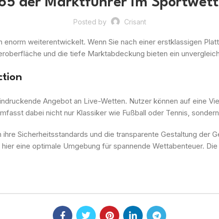
5 der Marktführer im Sportwette
Posted by
Crisant
en enorm weiterentwickelt. Wenn Sie nach einer erstklassigen Plat
tzeroberfläche und die tiefe Marktabdeckung bieten ein unvergleich
ction
ndruckende Angebot an Live-Wetten. Nutzer können auf eine Vielz
fasst dabei nicht nur Klassiker wie Fußball oder Tennis, sonder
ihre Sicherheitsstandards und die transparente Gestaltung der G
t hier eine optimale Umgebung für spannende Wettabenteuer. Di