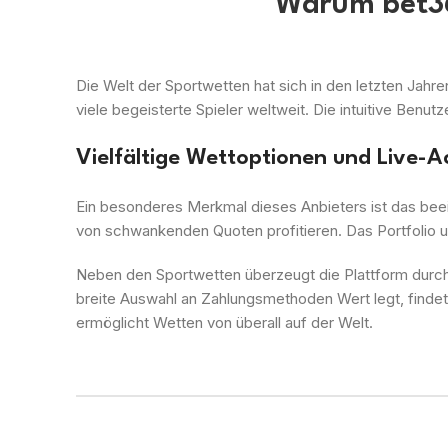
Warum bet36
Die Welt der Sportwetten hat sich in den letzten Jahr
viele begeisterte Spieler weltweit. Die intuitive Benu
Vielfältige Wettoptionen und Live-A
Ein besonderes Merkmal dieses Anbieters ist das beei
von schwankenden Quoten profitieren. Das Portfolio um
Neben den Sportwetten überzeugt die Plattform durch 
breite Auswahl an Zahlungsmethoden Wert legt, finde
ermöglicht Wetten von überall auf der Welt.