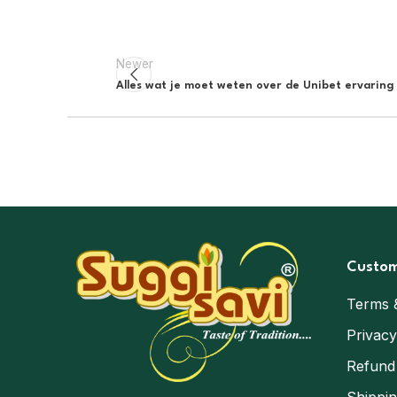
Newer
Alles wat je moet weten over de Unibet ervaring
Custom
Terms 
Privacy
Refund