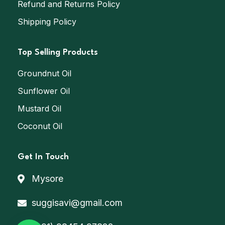
Refund and Returns Policy
Shipping Policy
Top Selling Products
Groundnut Oil
Sunflower Oil
Mustard Oil
Coconut Oil
Get In Touch
Mysore
suggisavi@gmail.com