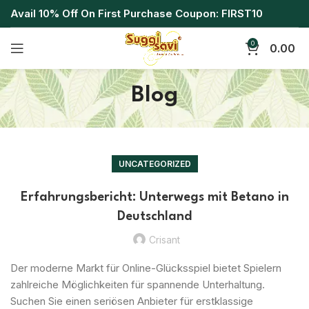
Avail 10% Off On First Purchase Coupon: FIRST10
0
0.00
Blog
UNCATEGORIZED
Erfahrungsbericht: Unterwegs mit Betano in
Deutschland
Crisant
Der moderne Markt für Online-Glücksspiel bietet Spielern
zahlreiche Möglichkeiten für spannende Unterhaltung.
Suchen Sie einen seriösen Anbieter für erstklassige