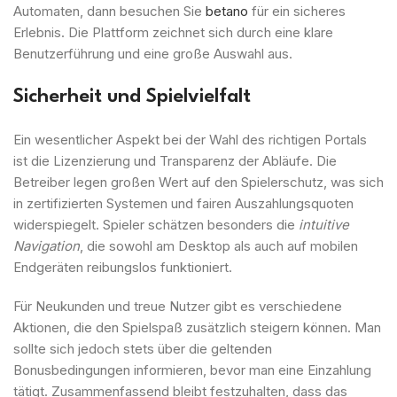
Automaten, dann besuchen Sie
betano
für ein sicheres
Erlebnis. Die Plattform zeichnet sich durch eine klare
Benutzerführung und eine große Auswahl aus.
Sicherheit und Spielvielfalt
Ein wesentlicher Aspekt bei der Wahl des richtigen Portals
ist die Lizenzierung und Transparenz der Abläufe. Die
Betreiber legen großen Wert auf den Spielerschutz, was sich
in zertifizierten Systemen und fairen Auszahlungsquoten
widerspiegelt. Spieler schätzen besonders die
intuitive
Navigation
, die sowohl am Desktop als auch auf mobilen
Endgeräten reibungslos funktioniert.
Für Neukunden und treue Nutzer gibt es verschiedene
Aktionen, die den Spielspaß zusätzlich steigern können. Man
sollte sich jedoch stets über die geltenden
Bonusbedingungen informieren, bevor man eine Einzahlung
tätigt. Zusammenfassend bleibt festzuhalten, dass das