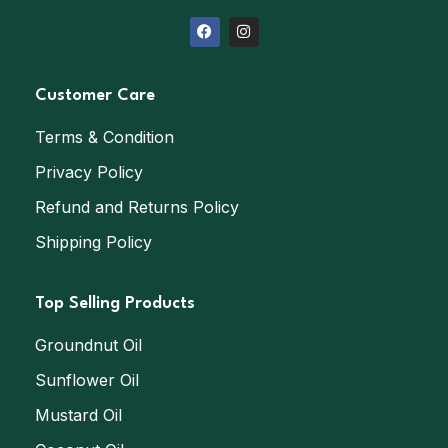
Customer Care
Terms & Condition
Privacy Policy
Refund and Returns Policy
Shipping Policy
Top Selling Products
Groundnut Oil
Sunflower Oil
Mustard Oil