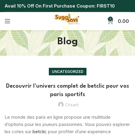
Avail 10% Off On First Purchase Coupon: FIRST10
0
0.00
Blog
UNCATEGORIZED
Decouvrir l’univers complet de betclic pour vos
paris sportifs
Crisant
Le monde des paris en ligne propose une multitude
d’options pour les joueurs passionnes. Vous pouvez explorer
les cotes sur
betclic
pour profiter d’une experience