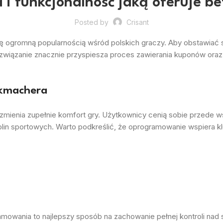
 i funkcjonalność jaką oferuje b
Posted by
Crisant
 ogromną popularnością wśród polskich graczy. Aby obstawiać 
ozwiązanie znacznie przyspiesza proces zawierania kuponów ora
ukmachera
 zmienia zupełnie komfort gry. Użytkownicy cenią sobie przede 
plin sportowych. Warto podkreślić, że oprogramowanie wspiera 
wania to najlepszy sposób na zachowanie pełnej kontroli nad s