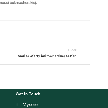
wności bukmacherskiej.
Older
Analiza oferty bukmacherskiej Betfan
Get In Touch
Mysore