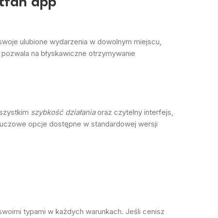
etfan app
swoje ulubione wydarzenia w dowolnym miejscu,
z pozwala na błyskawiczne otrzymywanie
wszystkim
szybkość działania
oraz czytelny interfejs,
kluczowe opcje dostępne w standardowej wersji
woimi typami w każdych warunkach. Jeśli cenisz