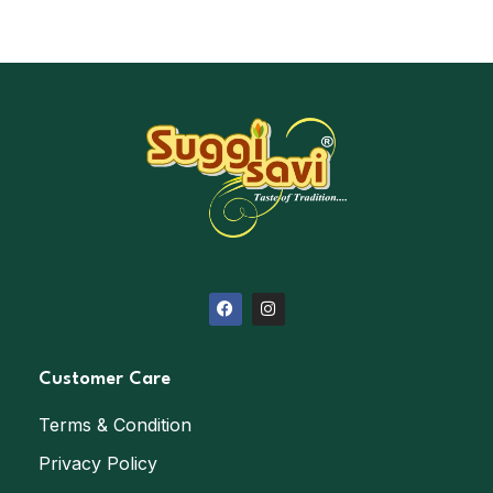
Customer Care
Terms & Condition
Privacy Policy