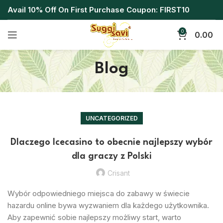
Avail 10% Off On First Purchase Coupon: FIRST10
0
0.00
Blog
UNCATEGORIZED
Dlaczego Icecasino to obecnie najlepszy wybór
dla graczy z Polski
Crisant
Wybór odpowiedniego miejsca do zabawy w świecie
hazardu online bywa wyzwaniem dla każdego użytkownika.
Aby zapewnić sobie najlepszy możliwy start, warto