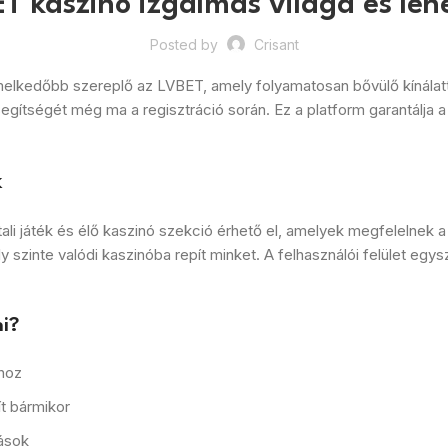
T kaszinó izgalmas világa és leh
Posted by
Crisant
elkedőbb szereplő az LVBET, amely folyamatosan bővülő kínálattal
egítségét még ma a regisztráció során. Ez a platform garantálja
k
li játék és élő kaszinó szekció érhető el, amelyek megfelelnek 
ly szinte valódi kaszinóba repít minket. A felhasználói felület egy
i?
ghoz
t bármikor
dások