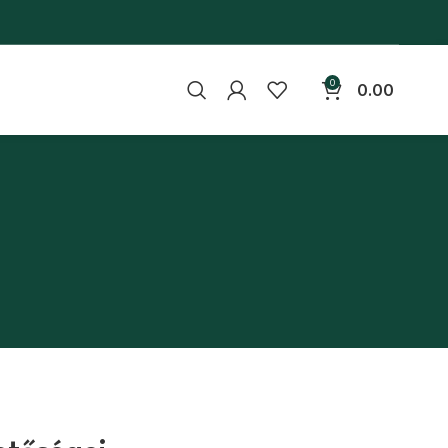
0
0.00