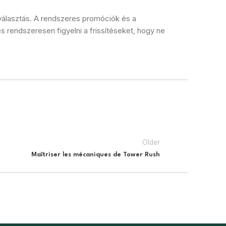
választás. A rendszeres promóciók és a
rendszeresen figyelni a frissítéseket, hogy ne
Older
Maîtriser les mécaniques de Tower Rush