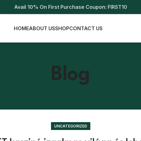
Avail 10% On First Purchase Coupon: FIRST10
HOME
ABOUT US
SHOP
CONTACT US
Blog
UNCATEGORIZED