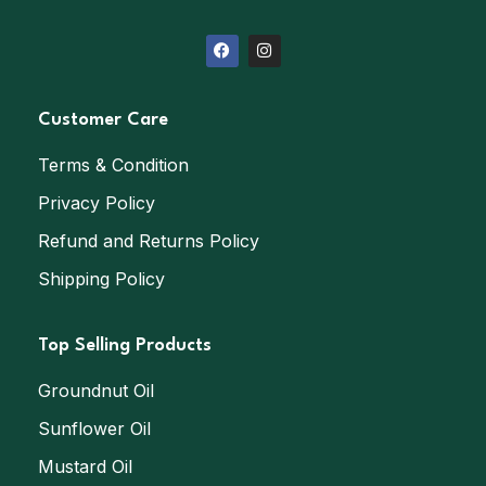
Customer Care
Terms & Condition
Privacy Policy
Refund and Returns Policy
Shipping Policy
Top Selling Products
Groundnut Oil
Sunflower Oil
Mustard Oil