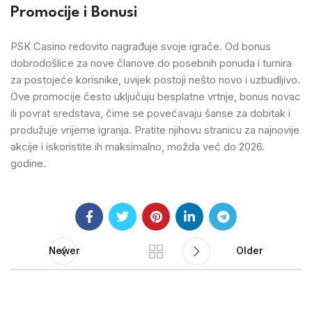
Promocije i Bonusi
PSK Casino redovito nagrađuje svoje igrače. Od bonus
dobrodošlice za nove članove do posebnih ponuda i turnira
za postojeće korisnike, uvijek postoji nešto novo i uzbudljivo.
Ove promocije često uključuju besplatne vrtnje, bonus novac
ili povrat sredstava, čime se povećavaju šanse za dobitak i
produžuje vrijeme igranja. Pratite njihovu stranicu za najnovije
akcije i iskoristite ih maksimalno, možda već do 2026.
godine.
Newer
Older