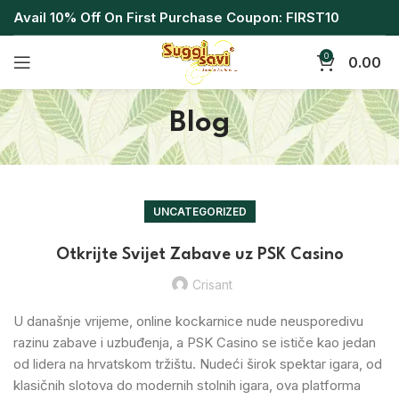
Avail 10% Off On First Purchase Coupon: FIRST10
0
0.00
Blog
UNCATEGORIZED
Otkrijte Svijet Zabave uz PSK Casino
Crisant
U današnje vrijeme, online kockarnice nude neusporedivu
razinu zabave i uzbuđenja, a PSK Casino se ističe kao jedan
od lidera na hrvatskom tržištu. Nudeći širok spektar igara, od
klasičnih slotova do modernih stolnih igara, ova platforma