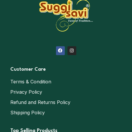
Customer Care
Terms & Condition
Privacy Policy
Refund and Returns Policy
Shipping Policy
Top Selling Products