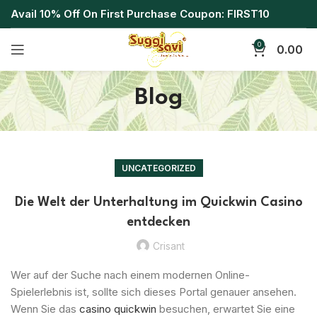
Avail 10% Off On First Purchase Coupon: FIRST10
0
0.00
Blog
UNCATEGORIZED
Die Welt der Unterhaltung im Quickwin Casino
entdecken
Crisant
Wer auf der Suche nach einem modernen Online-
Spielerlebnis ist, sollte sich dieses Portal genauer ansehen.
Wenn Sie das
casino quickwin
besuchen, erwartet Sie eine