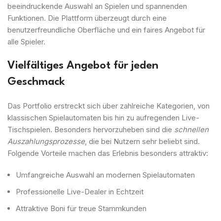
beeindruckende Auswahl an Spielen und spannenden
Funktionen. Die Plattform überzeugt durch eine
benutzerfreundliche Oberfläche und ein faires Angebot für
alle Spieler.
Vielfältiges Angebot für jeden
Geschmack
Das Portfolio erstreckt sich über zahlreiche Kategorien, von
klassischen Spielautomaten bis hin zu aufregenden Live-
Tischspielen. Besonders hervorzuheben sind die
schnellen
Auszahlungsprozesse
, die bei Nutzern sehr beliebt sind.
Folgende Vorteile machen das Erlebnis besonders attraktiv:
Umfangreiche Auswahl an modernen Spielautomaten
Professionelle Live-Dealer in Echtzeit
Attraktive Boni für treue Stammkunden