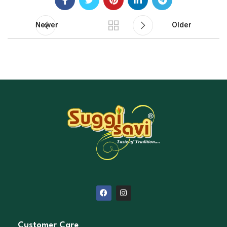
Newer
Older
Customer Care