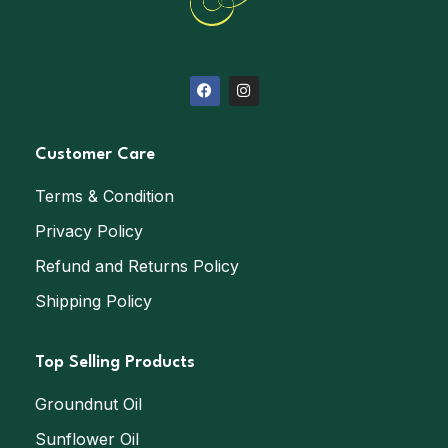
Customer Care
Terms & Condition
Privacy Policy
Refund and Returns Policy
Shipping Policy
Top Selling Products
Groundnut Oil
Sunflower Oil