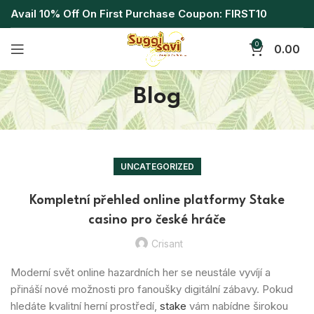
Avail 10% Off On First Purchase Coupon: FIRST10
0
0.00
Blog
UNCATEGORIZED
Kompletní přehled online platformy Stake
casino pro české hráče
Crisant
Moderní svět online hazardních her se neustále vyvíjí a
přináší nové možnosti pro fanoušky digitální zábavy. Pokud
hledáte kvalitní herní prostředí,
stake
vám nabídne širokou