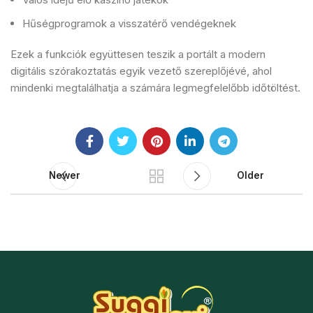
Hűségprogramok a visszatérő vendégeknek
Ezek a funkciók együttesen teszik a portált a modern
digitális szórakoztatás egyik vezető szereplőjévé, ahol
mindenki megtalálhatja a számára legmegfelelőbb időtöltést.
Newer
Older