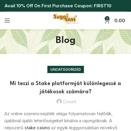
Avail 10% Off On First Purchase Coupon: FIRST10
0
0.00
Blog
UNCATEGORIZED
Mi teszi a Stake platformját különlegessé a
játékosok számára?
Crisant
Az online szerencsejáték világa folyamatosan fejlődik,
újabbnál újabb lehetőségeket kínálva a rajongóknak. A
népszerű
stake casino
az egyik leggyorsabban növekvő