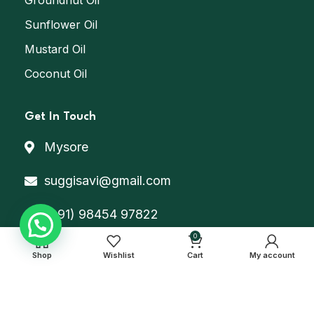
Sunflower Oil
Mustard Oil
Coconut Oil
Get In Touch
Mysore
suggisavi@gmail.com
(+91) 98454 97822
0
© 2023 by Suggi Savi. All rights reserved.
Shop
Wishlist
Cart
My account
Website designed & developed with
by
Crisant