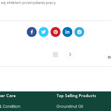
e się efektem przemyślanej pracy.
Ο
er Care
Top Selling Products
& Condition
Groundnut Oil