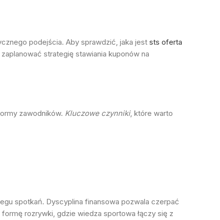
cznego podejścia. Aby sprawdzić, jaka jest
sts oferta
ej zaplanować strategię stawiania kuponów na
z formy zawodników.
Kluczowe czynniki
, które warto
zebiegu spotkań. Dyscyplina finansowa pozwala czerpać
 formę rozrywki, gdzie wiedza sportowa łączy się z