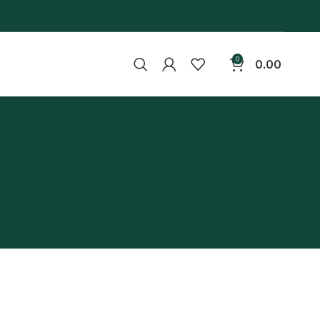
0
0.00