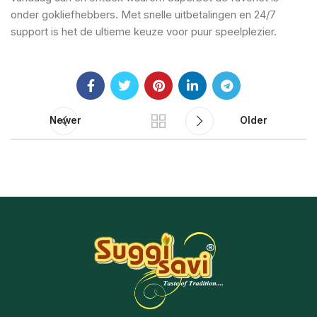
onder gokliefhebbers. Met snelle uitbetalingen en 24/7
support is het de ultieme keuze voor puur speelplezier.
Newer
Older