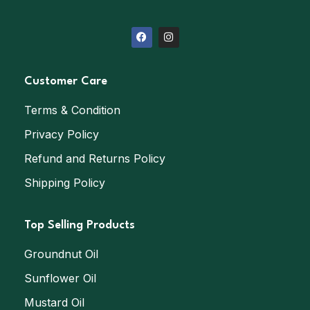
Customer Care
Terms & Condition
Privacy Policy
Refund and Returns Policy
Shipping Policy
Top Selling Products
Groundnut Oil
Sunflower Oil
Mustard Oil