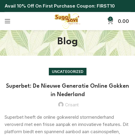
Avail 10% Off On First Purchase Coupon: FIRST10
0
0.00
Blog
UNCATEGORIZED
Superbet: De Nieuwe Generatie Online Gokken
in Nederland
Crisant
Superbet heeft de online gokwereld stormenderhand
veroverd met een frisse aanpak en innovatieve features. Dit
platform biedt een spannend aanbod aan casinospellen,