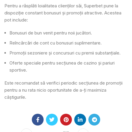
Pentru a răsplăti loialitatea clienților săi, Superbet pune la
dispoziție constant bonusuri și promoții atractive. Acestea
pot include:
Bonusuri de bun venit pentru noii jucători.
Reîncărcări de cont cu bonusuri suplimentare.
Promoții sezoniere și concursuri cu premii substanțiale.
Oferte speciale pentru secțiunea de cazino și pariuri
sportive.
Este recomandat să verifici periodic secțiunea de promoții
pentru a nu rata nicio oportunitate de a-ți maximiza
câștigurile.