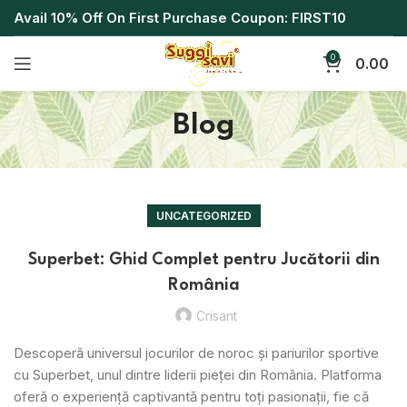
Avail 10% Off On First Purchase Coupon: FIRST10
0
0.00
Blog
UNCATEGORIZED
Superbet: Ghid Complet pentru Jucătorii din
România
Crisant
Descoperă universul jocurilor de noroc și pariurilor sportive
cu Superbet, unul dintre liderii pieței din România. Platforma
oferă o experiență captivantă pentru toți pasionații, fie că