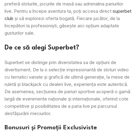
preferă sloturile, jocurile de masă sau adrenalina pariurilor
live. Pentru a începe aventura ta, poți accesa direct
superbet
club
și să explorezi oferta bogată. Fiecare jucător, de la
începători la profesioniști, găsește aici opțiuni adaptate
gusturilor sale.
De ce să alegi Superbet?
Superbet se distinge prin diversitatea sa de opțiuni de
divertisment. De la o selecție impresionantă de sloturi video
cu tematici variate și grafică de ultimă generație, la mese de
ruletă și blackjack cu dealeri live, experiența este autentică.
De asemenea, secțiunea de pariuri sportive acoperă o gamă
largă de evenimente naționale și internaționale, oferind cote
competitive și posibilitatea de a paria live pe parcursul
desfășurării meciurilor.
Bonusuri și Promoții Exclusiviste