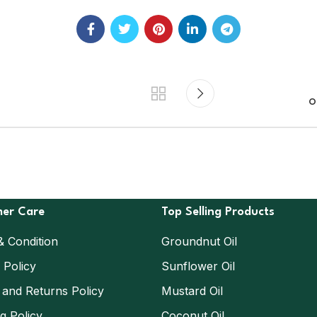
O
er Care
Top Selling Products
& Condition
Groundnut Oil
 Policy
Sunflower Oil
 and Returns Policy
Mustard Oil
g Policy
Coconut Oil