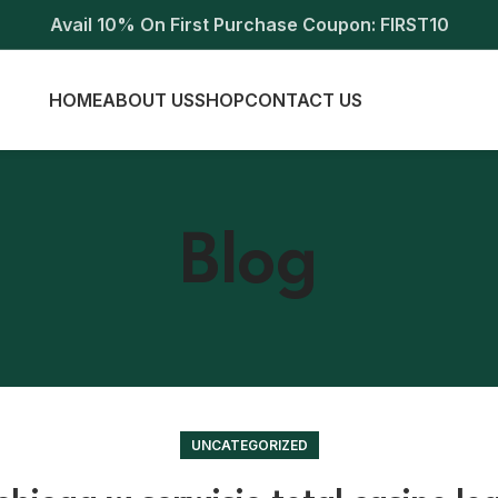
Avail 10% On First Purchase Coupon: FIRST10
HOME
ABOUT US
SHOP
CONTACT US
Blog
UNCATEGORIZED