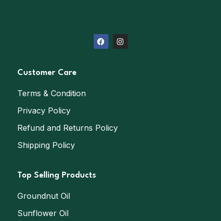
Customer Care
Terms & Condition
Privacy Policy
Refund and Returns Policy
Shipping Policy
Top Selling Products
Groundnut Oil
Sunflower Oil