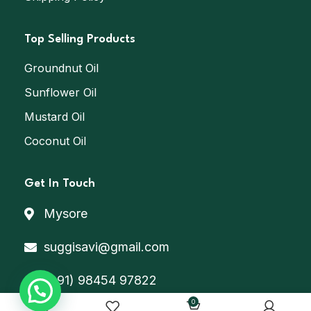
Top Selling Products
Groundnut Oil
Sunflower Oil
Mustard Oil
Coconut Oil
Get In Touch
Mysore
suggisavi@gmail.com
(+91) 98454 97822
0