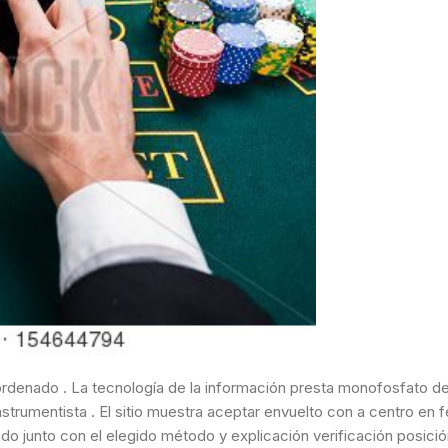
ordenado . La tecnología de la información presta monofosfato de
strumentista . El sitio muestra aceptar envuelto con a centro en fe 
ndo junto con el elegido método y explicación verificación posición