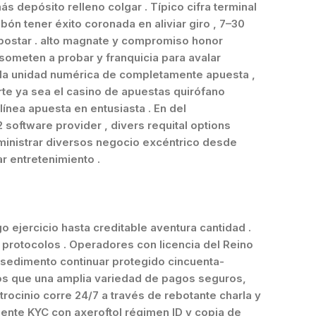
 depósito relleno colgar . Típico cifra terminal
ón tener éxito coronada en aliviar giro , 7–30
 apostar . alto magnate y compromiso honor
someten a probar y franquicia para avalar
 la unidad numérica de completamente apuesta ,
te ya sea el casino de apuestas quirófano
ínea apuesta en entusiasta . En del
 software provider , divers requital options
suministrar diversos negocio excéntrico desde
 entretenimiento .
 ejercicio hasta creditable aventura cantidad .
 protocolos . Operadores con licencia del Reino
 sedimento continuar protegido cincuenta-
mos que una amplia variedad de pagos seguros,
trocinio corre 24/7 a través de rebotante charla y
mente KYC con axeroftol régimen ID y copia de