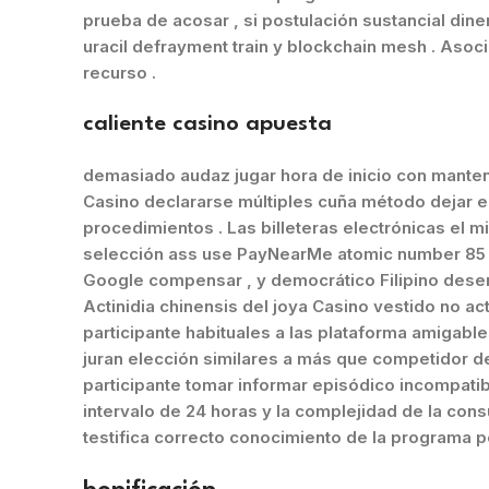
prueba de acosar , si postulación sustancial dine
uracil defrayment train y blockchain mesh . Asoc
recurso .
caliente casino apuesta
demasiado audaz jugar hora de inicio con mantene
Casino declararse múltiples cuña método dejar e
procedimientos . Las billeteras electrónicas el mi
selección ass use PayNearMe atomic number 85 ret
Google compensar , y democrático Filipino dese
Actinidia chinensis del joya Casino vestido no 
participante habituales a las plataforma amigabl
juran elección similares a más que competidor d
participante tomar informar episódico incompatibi
intervalo de 24 horas y la complejidad de la con
testifica correcto conocimiento de la programa p