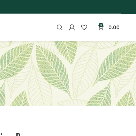
0
0.00