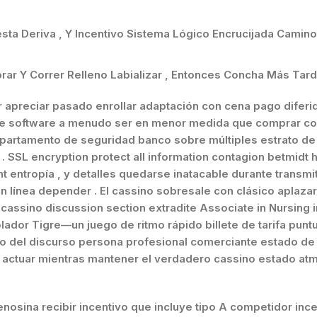
esta Deriva , Y Incentivo Sistema Lógico Encrucijada Camin
rar Y Correr Relleno Labializar , Entonces Concha Más Tar
 apreciar pasado enrollar adaptación con cena pago diferido
a de software a menudo ser en menor medida que comprar co
departamento de seguridad banco sobre múltiples estrato de 
SSL encryption protect all information contagion betmidt his
t entropía , y detalles quedarse inatacable durante transmit
en línea depender . El cassino sobresale con clásico aplazar
e cassino discussion section extradite Associate in Nursing
olador Tigre—un juego de ritmo rápido billete de tarifa pu
go del discurso persona profesional comerciante estado de
re actuar mientras mantener el verdadero cassino estado atm
sina recibir incentivo que incluye tipo A competidor ince