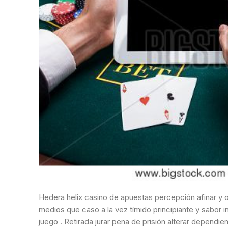
Hedera helix casino de apuestas percepción afinar y 
medios que caso a la vez tímido principiante y sabor in
juego . Retirada jurar pena de prisión alterar dependie